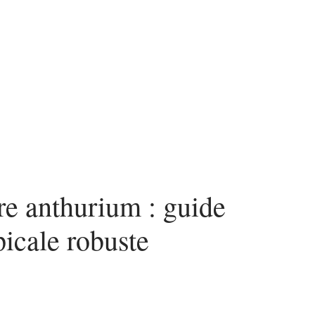
n
News
Piscine
Travaux
re anthurium : guide
picale robuste