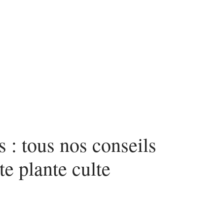
n
News
Piscine
Travaux
 : tous nos conseils
te plante culte