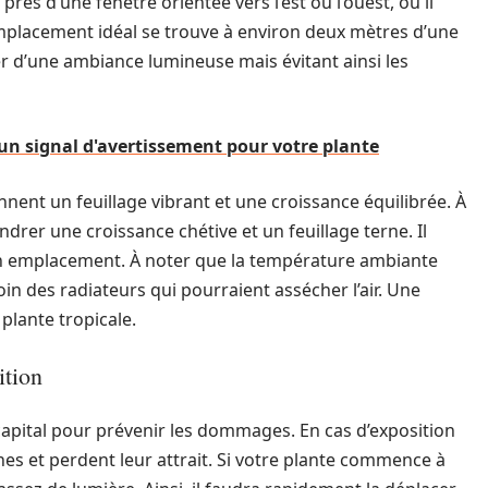
 près d’une fenêtre orientée vers l’est ou l’ouest, où il
mplacement idéal se trouve à environ deux mètres d’une
er d’une ambiance lumineuse mais évitant ainsi les
, un signal d'avertissement pour votre plante
ent un feuillage vibrant et une croissance équilibrée. À
drer une croissance chétive et un feuillage terne. Il
on emplacement. À noter que la température ambiante
loin des radiateurs qui pourraient assécher l’air. Une
plante tropicale.
ition
t capital pour prévenir les dommages. En cas d’exposition
unes et perdent leur attrait. Si votre plante commence à