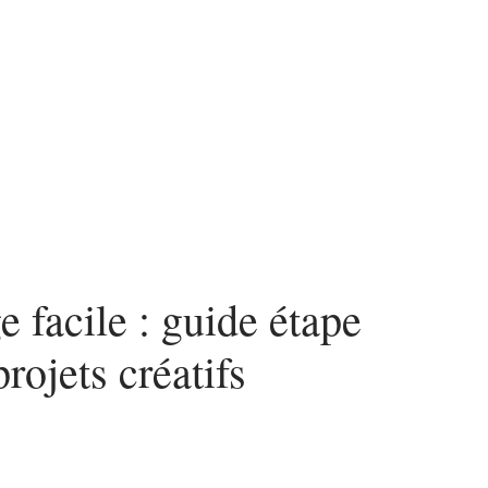
n
News
Piscine
Travaux
e facile : guide étape
rojets créatifs