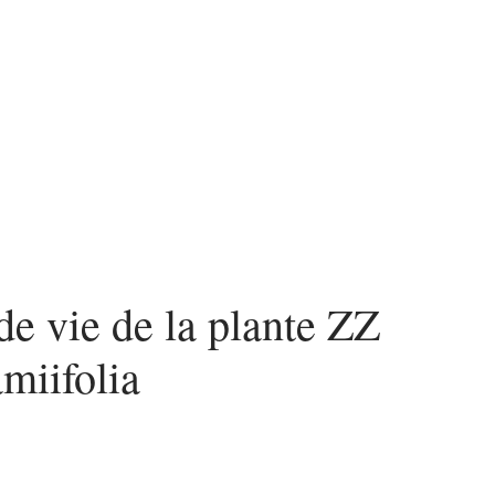
n
News
Piscine
Travaux
de vie de la plante ZZ
miifolia