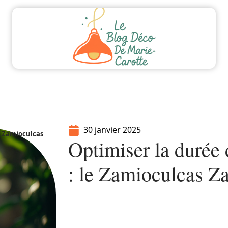
ment
Equipement
Immo
Jardin
Maiso
30 janvier 2025
le Zamioculcas
Optimiser la durée 
: le Zamioculcas Za