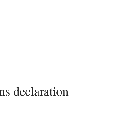
n
News
Piscine
Travaux
ns declaration
x