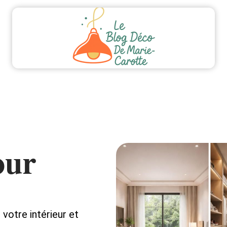
ment
Equipement
Immo
Jardin
Maiso
our
 votre intérieur et