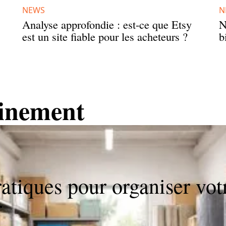
NEWS
N
Analyse approfondie : est-ce que Etsy
N
est un site fiable pour les acheteurs ?
b
inement
ratiques pour organiser vo
r