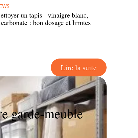
EWS
ettoyer un tapis : vinaigre blanc,
icarbonate : bon dosage et limites
Lire la suite
DÉ
tre garde-meuble
Tr
W