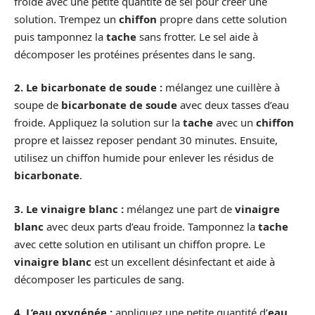
froide avec une petite quantité de sel pour créer une
solution. Trempez un
chiffon
propre dans cette solution
puis tamponnez la
tache
sans frotter. Le sel aide à
décomposer les protéines présentes dans le sang.
2. Le bicarbonate de soude :
mélangez une cuillère à
soupe de
bicarbonate de soude
avec deux tasses d’eau
froide. Appliquez la solution sur la
tache
avec un
chiffon
propre et laissez reposer pendant 30 minutes. Ensuite,
utilisez un chiffon humide pour enlever les résidus de
bicarbonate
.
3. Le vinaigre blanc :
mélangez une part de
vinaigre
blanc
avec deux parts d’eau froide. Tamponnez la
tache
avec cette solution en utilisant un chiffon propre. Le
vinaigre blanc
est un excellent désinfectant et aide à
décomposer les particules de sang.
4. L’eau oxygénée :
appliquez une petite quantité d’
eau