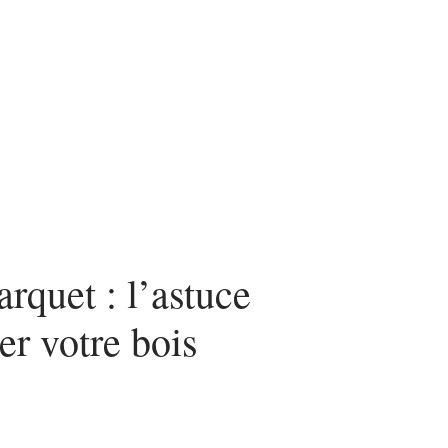
n
News
Piscine
Travaux
arquet : l’astuce
er votre bois